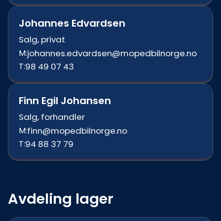
Johannes Edvardsen
Salg, privat
M:
johannes.edvardsen@mopedbilnorge.no
T:
98 49 07 43
Finn Egil Johansen
Salg, forhandler
M:
finn@mopedbilnorge.no
T:
94 88 37 79
Avdeling lager