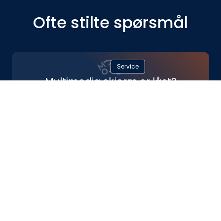
Ofte stilte spørsmål
Service
Multimedia skjerm er låst?
Koden til multimediaskjerm (hvis den er låst) er
216621
Service
Har dere en egen oversikt over
anbefalt vedlikehold for min
mopedbil?
Ja, alle våre nye kjøretøy leveres med en egen
brosjyre som inneholder en enkel og fin oversikt