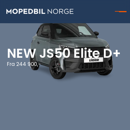
NEW JS50 Elite D+
Fra 244 900,-