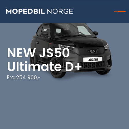
NEW JS50
Ultimate D+
Fra 254 900,-